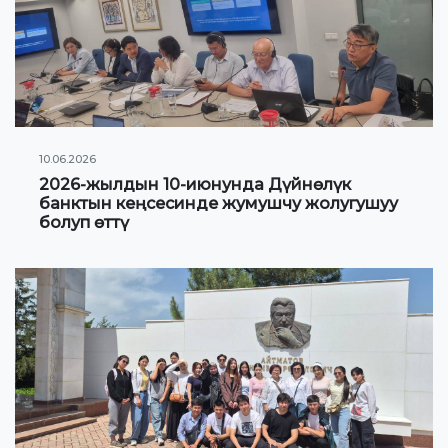
Гранттар жана стипендиялар жөнүндө
маалыматтар
ЖАҢЫЛЫКТАР
10.06.2026
КОНТАКТНАЯ ИНФОРМАЦИЯ
2026-жылдын 10-июнунда Дүйнөлүк
банктын кеңсесинде жумушчу жолугушуу
болуп өттү
АРХИВ