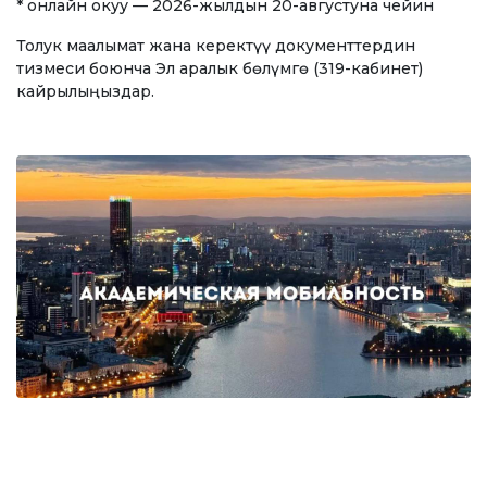
* онлайн окуу — 2026-жылдын 20-августуна чейин
Бакалавр
Толук маалымат жана керектүү документтердин
Магистратура
тизмеси боюнча Эл аралык бөлүмгө (319-кабинет)
кайрылыңыздар.
Адистик
ОКУТУУ БАГЫТЫ
Экономика
Менеджмент жана бизнести башкаруу
Туризм
Дарылоо иши
Маалымат технологиялары
ЭЛЕКТРОНДУК БИЛИМ БЕРҮҮ
Ачык билим берүү ресурстары