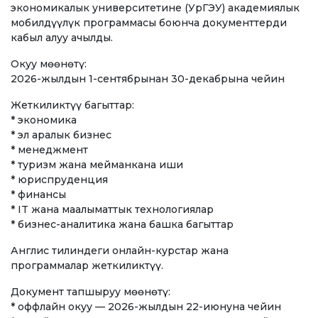
экономикалык университетине (УрГЭУ) академиялык
Ченемдик документтер
мобилдүүлүк программасы боюнча документтерди
Жетекчилик
кабыл алуу ачылды.
Окуу мөөнөтү:
Коллегиялык органдар
2026-жылдын 1-сентябрынан 30-декабрына чейин
Бөлүмдөр
Жеткиликтүү багыттар:
* экономика
Нормативдик документтер
* эл аралык бизнес
* менеджмент
Сунуштар жана арыздар
* туризм жана мейманкана иши
Коррупцияга Жок!
* юриспруденция
* финансы
* IT жана маалыматтык технологиялар
БИЛИМ БЕРҮҮ
* бизнес-аналитика жана башка багыттар
Англис тилиндеги онлайн-курстар жана
ТӨЛӨӨ БАРАКЧАСЫ
credit_card
программалар жеткиликтүү.
Документ тапшыруу мөөнөтү:
БИЛИМ ДЕҢГЭЭЛИҢИЗ
* оффлайн окуу — 2026-жылдын 22-июнуна чейин