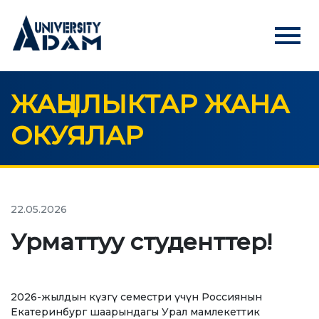
menu
ЖАҢЫЛЫКТАР ЖАНА
Русский
Кыргызча
English
ОКУЯЛАР
БАШКЫ БЕТ
АБИТУРИЕНТТЕРГЕ
Абитуриенттерди онлайн режиминде каттоо
22.05.2026
Урматтуу студенттер!
УНИВЕРСИТЕТ
Биз жөнүндө
2026-жылдын күзгү семестри үчүн Россиянын
Ректордун кайрылуусу
Екатеринбург шаарындагы Урал мамлекеттик