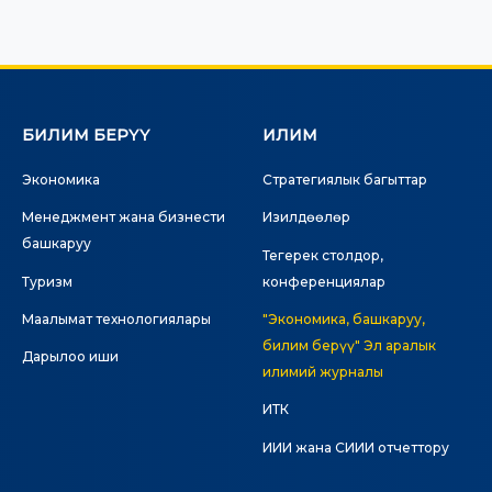
БИЛИМ БЕРҮҮ
ИЛИМ
Экономика
Стратегиялык багыттар
Менеджмент жана бизнести
Изилдөөлөр
башкаруу
Тегерек столдор,
Туризм
конференциялар
Маалымат технологиялары
"Экономика, башкаруу,
билим берүү" Эл аралык
Дарылоо иши
илимий журналы
ИТК
ИИИ жана СИИИ отчеттору