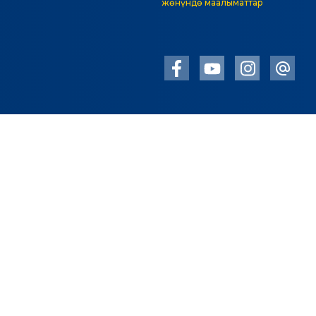
жөнүндө маалыматтар