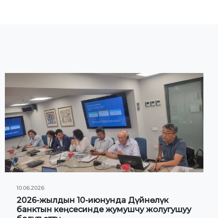
10.06.2026
2026-жылдын 10-июнунда Дүйнөлүк
банктын кеңсесинде жумушчу жолугушуу