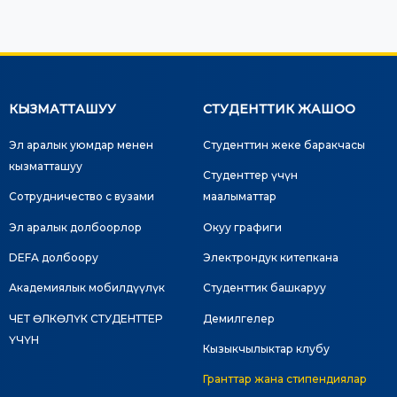
КЫЗМАТТАШУУ
СТУДЕНТТИК ЖАШОО
Эл аралык уюмдар менен
Студенттин жеке баракчасы
кызматташуу
Студенттер үчүн
Сотрудничество с вузами
маалыматтар
Эл аралык долбоорлор
Окуу графиги
DEFA долбоору
Электрондук китепкана
Академиялык мобилдүүлүк
Студенттик башкаруу
ЧЕТ ӨЛКӨЛҮК СТУДЕНТТЕР
Демилгелер
ҮЧҮН
Кызыкчылыктар клубу
Гранттар жана стипендиялар