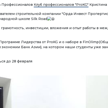
Басылмалар
ба Профессионалов
Клуб профессионалов "ProKG"
Кристина 
стик
Электрондук китепкана
ователем строительной компании "Орда Инвест Пропертис"
ародной школе Silk Road
УУ БАГЫТЫ
я грамотность, инвестиции, вложения и опыт работы в м
номика
КЫЗМАТТАШУУ
еджмент жана
Эл аралык уюмдар мен
 Программе Лидерства от ProKG и о наборе в FinOlimp(О
нести башкаруу
кызматташуу
 экономии Банк Азии), на котором наши студенты уже за
изм
ЖОЖдор менен
ься до 28 февраля
кызматташуу
ылоо иши
Эл аралык долбоорлор
лымат технологиялары
Академиялык мобилдүү
ТРОНДУК БИЛИМ БЕРҮҮ
к билим берүү
Студенттердин
урстары
мобилдүүлүгү