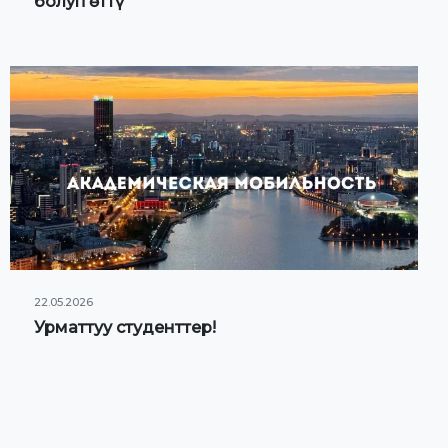
болуп өттү
22.05.2026
Урматтуу студенттер!