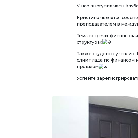
У нас выступил член Клу
УНИВЕРСИТЕТ
Ади
Кристина является соосн
Биз жөнүндө
преподавателем в междун
ОКУТ
Ректордун кайрылуусу
Тема встречи: финансова
Эко
структурах
Ченемдик документтер
Мен
Также студенты узнали о
биз
Жетекчилик
олимпиада по финансом и
прошлом
Тур
Коллегиялык органдар
Успейте зарегистрироват
Дар
Бөлүмдөр
Маа
Нормативдик документтер
Сунуштар жана арыздар
ЭЛЕК
Коррупцияга Жок!
Ачы
рес