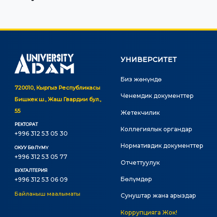
УНИВЕРСИТЕТ
Биз жөнүндө
720010, Кыргыз Республикасы
Ченемдик документтер
Бишкек ш., Жаш Гвардии бул.,
55
Жетекчилик
РЕКТОРАТ
Коллегиялык органдар
+996 312 53 05 30
Нормативдик документтер
ОКУУ БӨЛҮМҮ
+996 312 53 05 77
Отчеттуулук
БУХГАЛТЕРИЯ
Бөлүмдөр
+996 312 53 06 09
Байланыш маалыматы
Сунуштар жана арыздар
Коррупцияга Жок!