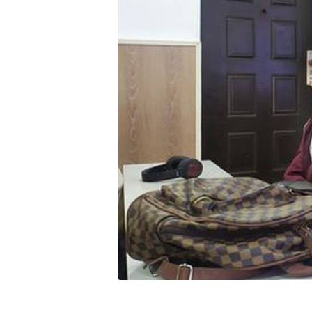
Онл
жан