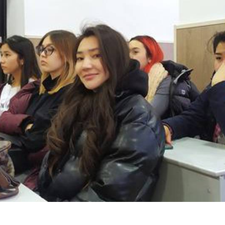
айн конференциялар
а вебинарлар