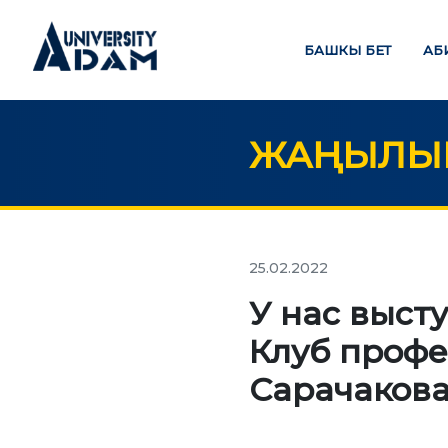
БАШКЫ БЕТ
АБ
ЖАҢЫЛЫК
Русский
Кыргызча
English
БАШКЫ БЕТ
БИ
25.02.2022
credit_card
У нас выст
АБИТУРИЕНТТЕРГЕ
Клуб профе
БИЛИ
Абитуриенттерди онлайн
Сарачаков
режиминде каттоо
Бак
Маг