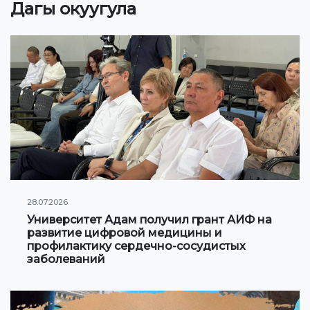
Дагы окуугула
Онлайн конференциялар жана вебинарлар
ИЛИМ
Стратегиялык багыттар
Изилдөөлөр
"Экономика, башкаруу, билим берүү" Эл аралык
илимий журналы
Басылмалар
28.07.2026
Электрондук китепкана
Университет Адам получил грант АИФ на
развитие цифровой медицины и
профилактику сердечно-сосудистых
КЫЗМАТТАШУУ
заболеваний
Эл аралык уюмдар менен кызматташуу
ЖОЖдор менен кызматташуу