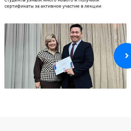
Студенты узнали много нового и получили
Бакалавр
сертификаты за активное участие в лекции
Магистратура
Адистик
ОКУТУУ БАГЫТЫ
Экономика
Менеджмент жана бизнести башкаруу
Туризм
Дарылоо иши
Маалымат технологиялары
ЭЛЕКТРОНДУК БИЛИМ БЕРҮҮ
Ачык билим берүү ресурстары