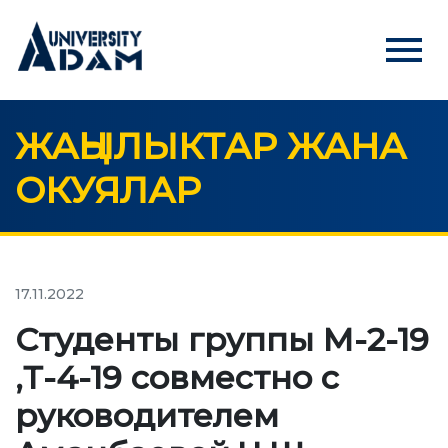
menu
ЖАҢЫЛЫКТАР ЖАНА
Русский
Кыргызча
English
ОКУЯЛАР
БАШКЫ БЕТ
АБИТУРИЕНТТЕРГЕ
Абитуриенттерди онлайн режиминде каттоо
17.11.2022
Студенты группы М-2-19
УНИВЕРСИТЕТ
,Т-4-19 совместно с
Биз жөнүндө
руководителем
Ректордун кайрылуусу