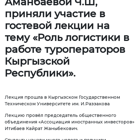
Аманбаевой Ч.Ш,
Ченемдик документтер
приняли участие в
Жетекчилик
гостевой лекции на
Коллегиялык органдар
тему «Роль логистики в
Бөлүмдөр
работе туроператоров
Нормативдик документтер
Кыргызской
Сунуштар жана арыздар
Республики».
Коррупцияга Жок!
БИЛИМ БЕРҮҮ
Лекция прошла в Кыргызском Государственном
Техническом Университете им. И.Раззакова
ТӨЛӨӨ БАРАКЧАСЫ
credit_card
Лекцию провёл председатель общественного
объединения «Ассоциация иностранных инвесторов»
Итибаев Кайрат Жаныбекович.
БИЛИМ ДЕҢГЭЭЛИҢИЗ