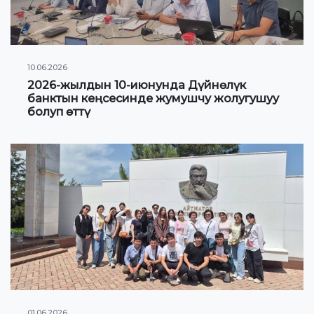
Гранттар жана стипендиялар жөнүндө
маалыматтар
10.06.2026
ЖАҢЫЛЫКТАР
2026-жылдын 10-июнунда Дүйнөлүк
банктын кеңсесинде жумушчу жолугушуу
болуп өттү
КОНТАКТНАЯ ИНФОРМАЦИЯ
АРХИВ
01.06.2026