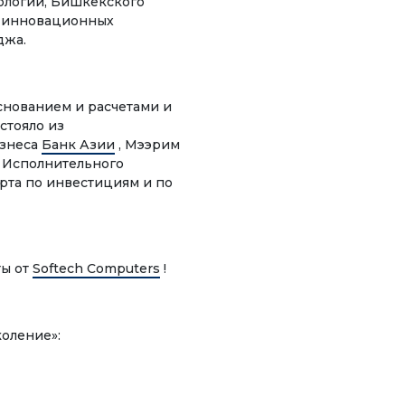
ологий, Бишкекского
Студенттик башкаруу
а инновационных
джа.
Демилгелер
Кызыкчылыктар клубу
снованием и расчетами и
Гранттар жана
стояло из
стипендиялар жөнүндө
изнеса
Банк Азии
, Мээрим
ен
маалыматтар
, Исполнительного
рта по инвестициям и по
ЖАҢЫЛЫКТАР
ты от
Softech Computers
!
КОНТАКТНАЯ
ИНФОРМАЦИЯ
лүк
оление»:
АРХИВ