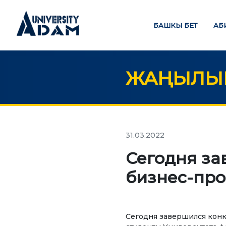
БАШКЫ БЕТ
АБ
ЖАҢЫЛЫК
Русский
Кыргызча
English
БАШКЫ БЕТ
БИ
31.03.2022
credit_card
Сегодня за
АБИТУРИЕНТТЕРГЕ
бизнес-про
БИЛИ
Абитуриенттерди онлайн
режиминде каттоо
Бак
Сегодня завершился конк
Маг