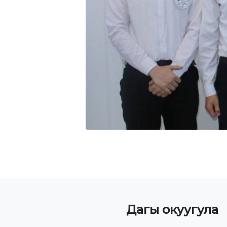
Дагы окуугула