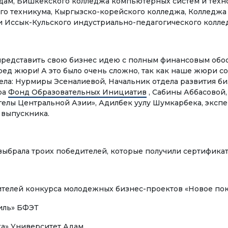
дам, Бишкекского колледжа компьютерных систем и техн
Басылмалар
го техникума, Кыргызско-корейского колледжа, Колледж
стик
и Иссык-Кульского индустриально-педагогического колле
Электрондук китепкана
УУ БАГЫТЫ
номика
редставить свою бизнес идею с полным финансовым обо
КЫЗМАТТАШУУ
ед жюри! А это было очень сложно, так как наше жюри со
еджмент жана
ела: Нурмиры Эсеналиевой, Начальник отдела развития б
Эл аралык уюмдар мен
ра
нести башкаруу
Фонд Образовательных Инициатив
, Сабины Аббасовой
кызматташуу
елы Центральной Азии», Адилбек уулу Шумкарбека, экспе
изм
 выпускника.
ЖОЖдор менен
кызматташуу
ылоо иши
выбрала троих победителей, которые получили сертифика
Эл аралык долбоорлор
лымат технологиялары
Академиялык мобилдүү
ТРОНДУК БИЛИМ БЕРҮҮ
телей конкурса молодежных бизнес-проектов «Новое пок
к билим берүү
Студенттердин
тиль» БФЭТ
урстары
мобилдүүлүгү
ка» Университет Адам