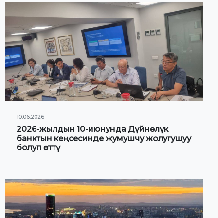
10.06.2026
2026-жылдын 10-июнунда Дүйнөлүк
банктын кеңсесинде жумушчу жолугушуу
болуп өттү