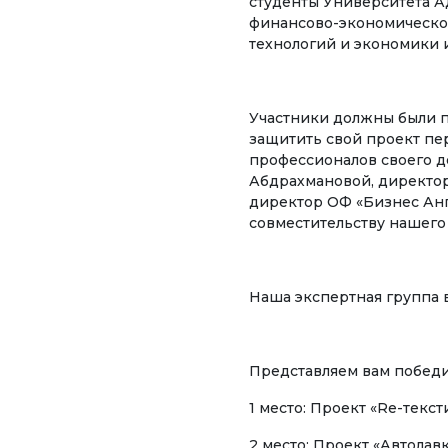
студенты Университета А
финансово-экономическо
УНИВЕРСИТЕТ
Ади
технологий и экономики 
Биз жөнүндө
⠀
ОКУТ
Ректордун кайрылуусу
Эко
Участники должны были п
защитить свой проект пер
Ченемдик документтер
Мен
профессионалов своего д
Абдрахмановой, директо
биз
Жетекчилик
директор ОФ «Бизнес Анг
Тур
совместительству нашего
Коллегиялык органдар
⠀
Дар
Бөлүмдөр
Наша экспертная группа 
Маа
Нормативдик документтер
⠀
Сунуштар жана арыздар
ЭЛЕК
Представляем вам победи
Коррупцияга Жок!
Ачы
1 место: Проект «Re-текс
рес
2 место: Проект «Автолав