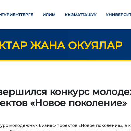
ИТУРИЕНТТЕРГЕ
ИЛИМ
КЫЗМАТТАШУУ
УНИВЕРСИТ
ТАР ЖАНА ОКУЯЛАР
ЛИМ БЕРҮҮ
ИЛИМ
Стратегиялык багыттар
ТӨЛӨӨ БАРАКЧАСЫ
вершился конкурс молод
Изилдөөлөр
ектов «Новое поколение»
М ДЕҢГЭЭЛИҢИЗ
"Экономика, башкаруу,
билим берүү" Эл аралык
алавр
илимий журналы
урс молодежных бизнес-проектов «Новое поколение», в к
истратура