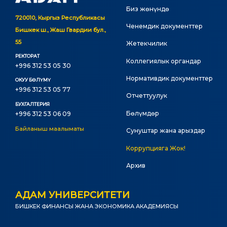
Биз жөнүндө
720010, Кыргыз Республикасы
Ченемдик документтер
Бишкек ш., Жаш Гвардии бул.,
55
Жетекчилик
РЕКТОРАТ
Коллегиялык органдар
+996 312 53 05 30
Нормативдик документтер
ОКУУ БӨЛҮМҮ
+996 312 53 05 77
Отчеттуулук
БУХГАЛТЕРИЯ
Бөлүмдөр
+996 312 53 06 09
Байланыш маалыматы
Сунуштар жана арыздар
Коррупцияга Жок!
Архив
АДАМ УНИВЕРСИТЕТИ
БИШКЕК ФИНАНСЫ ЖАНА ЭКОНОМИКА АКАДЕМИЯСЫ