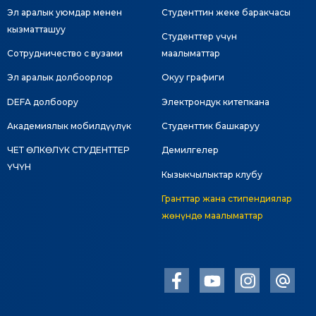
Эл аралык уюмдар менен
Студенттин жеке баракчасы
кызматташуу
Студенттер үчүн
Сотрудничество с вузами
маалыматтар
Эл аралык долбоорлор
Окуу графиги
DEFA долбоору
Электрондук китепкана
Академиялык мобилдүүлүк
Студенттик башкаруу
ЧЕТ ӨЛКӨЛҮК СТУДЕНТТЕР
Демилгелер
ҮЧҮН
Кызыкчылыктар клубу
Гранттар жана стипендиялар
жөнүндө маалыматтар