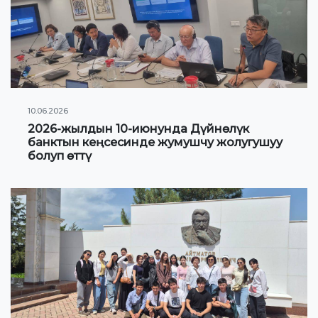
Гранттар жана стипендиялар жөнүндө
маалыматтар
ЖАҢЫЛЫКТАР
10.06.2026
КОНТАКТНАЯ ИНФОРМАЦИЯ
2026-жылдын 10-июнунда Дүйнөлүк
банктын кеңсесинде жумушчу жолугушуу
болуп өттү
АРХИВ