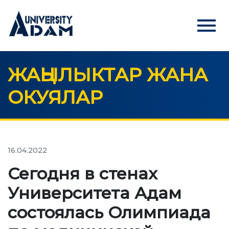
menu
ЖАҢЫЛЫКТАР ЖАНА
Русский
Кыргызча
English
ОКУЯЛАР
БАШКЫ БЕТ
АБИТУРИЕНТТЕРГЕ
Абитуриенттерди онлайн режиминде каттоо
16.04.2022
Сегодня в стенах
УНИВЕРСИТЕТ
Университета Адам
Биз жөнүндө
состоялась Олимпиада
Ректордун кайрылуусу