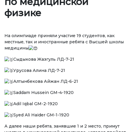
по медицинской
Ченемдик документтер
физике
Жетекчилик
Коллегиялык органдар
На олимпиаде приняли участие 19 студентов, как
Бөлүмдөр
местные, так и иностранные ребята с Высшей школы
медицины
Нормативдик документтер
Сыдыкова Жазгуль ЛД-7-21
Сунуштар жана арыздар
Урусова Алина ЛД-7-21
Коррупцияга Жок!
Алтынбекова Айжан ЛД-6-21
БИЛИМ БЕРҮҮ
Saddam Hussein GM-4-1920
Adil Iqbal GM-2-1920
ТӨЛӨӨ БАРАКЧАСЫ
credit_card
Syed Ali Haider GM-1-1920
БИЛИМ ДЕҢГЭЭЛИҢИЗ
А далее наши ребята, занявшие 1 и 2 место, примут