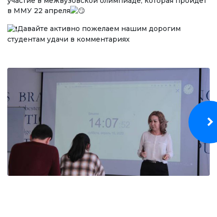
участие в межвузовской олимпиаде, которая пройдет
Бакалавр
в ММУ 22 апреля
Магистратура
Давайте активно пожелаем нашим дорогим
студентам удачи в комментариях
Адистик
ОКУТУУ БАГЫТЫ
Экономика
Менеджмент жана бизнести башкаруу
Туризм
Дарылоо иши
Маалымат технологиялары
ЭЛЕКТРОНДУК БИЛИМ БЕРҮҮ
Ачык билим берүү ресурстары