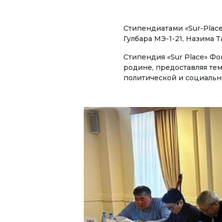
УНИВЕРСИТЕТ
Ади
Стипендиатами «Sur-Place
Биз жөнүндө
Гулбара МЭ-1-21, Назима 
ОКУТ
Ректордун кайрылуусу
Стипендия «Sur Place» Ф
Эко
родине, предоставляя те
Ченемдик документтер
политической и социальн
Мен
биз
Жетекчилик
Тур
Коллегиялык органдар
Дар
Бөлүмдөр
Маа
Нормативдик документтер
Сунуштар жана арыздар
ЭЛЕК
Коррупцияга Жок!
Ачы
рес