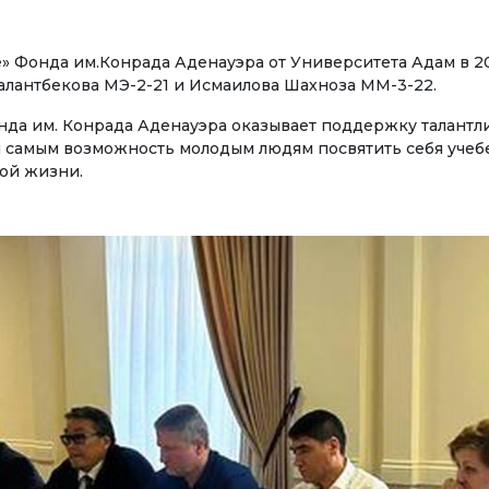
Басылмалар
стик
Электрондук китепкана
» Фонда им.Конрада Аденауэра от Университета Адам в 20
Талантбекова МЭ-2-21 и Исмаилова Шахноза ММ-3-22.
УУ БАГЫТЫ
онда им. Конрада Аденауэра оказывает поддержку талант
номика
КЫЗМАТТАШУУ
м самым возможность молодым людям посвятить себя учебе
ой жизни.
еджмент жана
Эл аралык уюмдар мен
нести башкаруу
кызматташуу
изм
ЖОЖдор менен
кызматташуу
ылоо иши
Эл аралык долбоорлор
лымат технологиялары
Академиялык мобилдүү
ТРОНДУК БИЛИМ БЕРҮҮ
к билим берүү
Студенттердин
урстары
мобилдүүлүгү