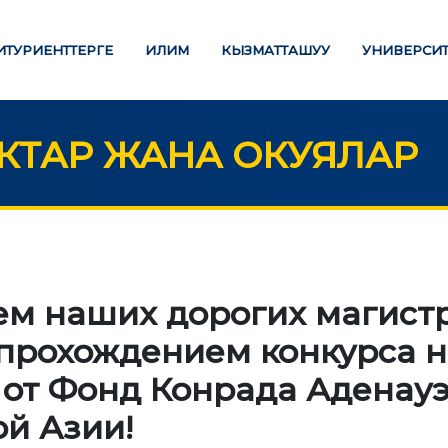
ИТУРИЕНТТЕРГЕ
ИЛИМ
КЫЗМАТТАШУУ
УНИВЕРСИТ
ТАР ЖАНА ОКУЯЛАР
ЛИМ БЕРҮҮ
ИЛИМ
Стратегиялык багыттар
ТӨЛӨӨ БАРАКЧАСЫ
м наших дорогих магистр
Изилдөөлөр
прохождением конкурса н
М ДЕҢГЭЭЛИҢИЗ
"Экономика, башкаруу,
от Фонд Конрада Аденауэ
билим берүү" Эл аралык
алавр
илимий журналы
й Азии!
истратура