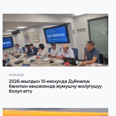
10.06.2026
2026-жылдын 10-июнунда Дүйнөлүк
банктын кеңсесинде жумушчу жолугушуу
болуп өттү