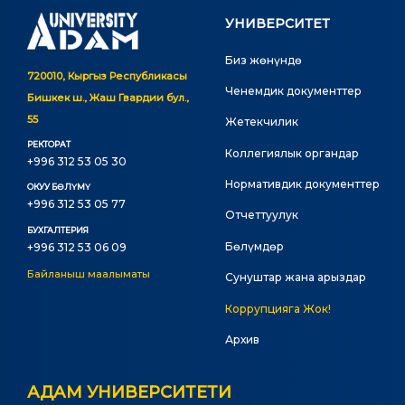
УНИВЕРСИТЕТ
Биз жөнүндө
720010, Кыргыз Республикасы
Ченемдик документтер
Бишкек ш., Жаш Гвардии бул.,
55
Жетекчилик
РЕКТОРАТ
Коллегиялык органдар
+996 312 53 05 30
Нормативдик документтер
ОКУУ БӨЛҮМҮ
+996 312 53 05 77
Отчеттуулук
БУХГАЛТЕРИЯ
Бөлүмдөр
+996 312 53 06 09
Байланыш маалыматы
Сунуштар жана арыздар
Коррупцияга Жок!
Архив
АДАМ УНИВЕРСИТЕТИ