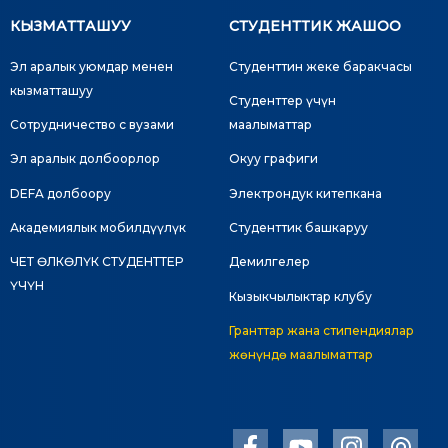
КЫЗМАТТАШУУ
СТУДЕНТТИК ЖАШОО
Эл аралык уюмдар менен
Студенттин жеке баракчасы
кызматташуу
Студенттер үчүн
Сотрудничество с вузами
маалыматтар
Эл аралык долбоорлор
Окуу графиги
DEFA долбоору
Электрондук китепкана
Академиялык мобилдүүлүк
Студенттик башкаруу
ЧЕТ ӨЛКӨЛҮК СТУДЕНТТЕР
Демилгелер
ҮЧҮН
Кызыкчылыктар клубу
Гранттар жана стипендиялар
жөнүндө маалыматтар