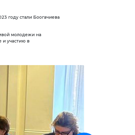
Студенттик башкаруу
Демилгелер
23 году стали Боогачиева
Кызыкчылыктар клубу
ливой молодежи на
Гранттар жана
 и участию в
стипендиялар жөнүндө
ен
маалыматтар
ЖАҢЫЛЫКТАР
КОНТАКТНАЯ
ИНФОРМАЦИЯ
лүк
АРХИВ