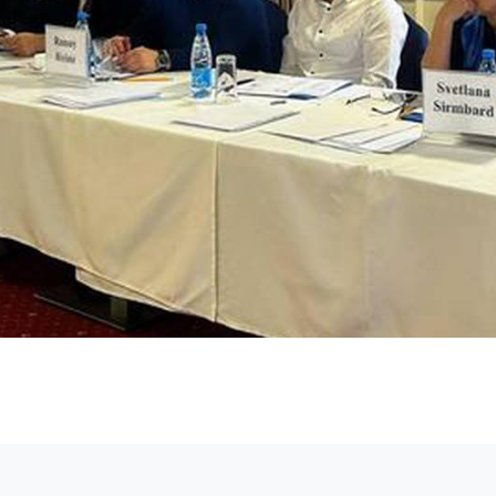
айн конференциялар
а вебинарлар