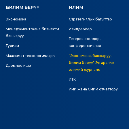
БИЛИМ БЕРҮҮ
ИЛИМ
Экономика
Стратегиялык багыттар
Менеджмент жана бизнести
Изилдөөлөр
башкаруу
Тегерек столдор,
Туризм
конференциялар
Маалымат технологиялары
"Экономика, башкаруу,
билим берүү" Эл аралык
Дарылоо иши
илимий журналы
ИТК
ИИИ жана СИИИ отчеттору