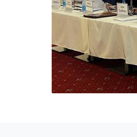
Онл
жан