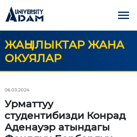
menu
ЖАҢЫЛЫКТАР ЖАНА
Русский
Кыргызча
English
ОКУЯЛАР
БАШКЫ БЕТ
АБИТУРИЕНТТЕРГЕ
Абитуриенттерди онлайн режиминде каттоо
06.03.2024
Урматтуу
УНИВЕРСИТЕТ
студентибизди Конрад
Биз жөнүндө
Аденауэр атындагы
Ректордун кайрылуусу