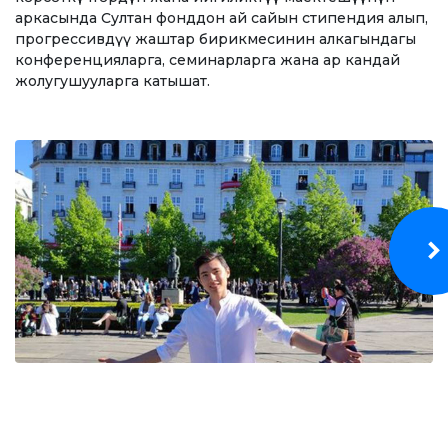
Бакалавр
аркасында Султан фонддон ай сайын стипендия алып,
прогрессивдүү жаштар бирикмесинин алкагындагы
Магистратура
конференцияларга, семинарларга жана ар кандай
жолугушууларга катышат.
Адистик
ОКУТУУ БАГЫТЫ
Экономика
Менеджмент жана бизнести башкаруу
Туризм
Дарылоо иши
Маалымат технологиялары
ЭЛЕКТРОНДУК БИЛИМ БЕРҮҮ
Ачык билим берүү ресурстары