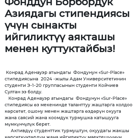
Фонддун Борбордук
Ченемдик документтер
Азиядагы стипендиясы
Жетекчилик
үчүн сынакты
Коллегиялык органдар
ийгиликтүү аякташы
Бөлүмдөр
менен куттуктайбыз!
Нормативдик документтер
Сунуштар жана арыздар
Конрад Аденауэр атындагы Фондунун «Sur-Place»
Коррупцияга Жок!
стипедиясына 2024 -жылы Адам Университетинин
студенти Э-1-20 группасынын студенти Койчиев
Султан ээ болду.
БИЛИМ БЕРҮҮ
Конрад Аденауэр атындагы Фондунун «Sur-Place»
стипедиясы өз мекенинде таланттуу жаштарга колдоо
көрсөтөт, ошону менен жаштарга өздөрүн окууга
ТӨЛӨӨ БАРАКЧАСЫ
credit_card
жана саясий жана коомдук турмушка катышууга
мүмкүнчүлүк берет.
Активдүү студенттик турмуштун, окуудагы жакшы
БИЛИМ ДЕҢГЭЭЛИҢИЗ
көрсөткүчтөрдүн жана ийгиликтүү маектешүүнүн