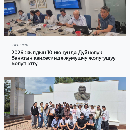
Гранттар жана стипендиялар жөнүндө
маалыматтар
ЖАҢЫЛЫКТАР
10.06.2026
КОНТАКТНАЯ ИНФОРМАЦИЯ
2026-жылдын 10-июнунда Дүйнөлүк
банктын кеңсесинде жумушчу жолугушуу
болуп өттү
АРХИВ