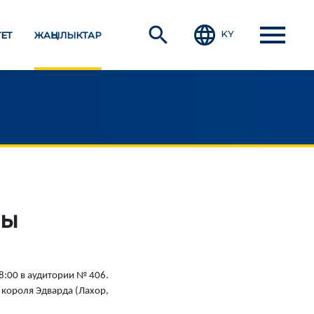
menu
search
language
KY
ЕТ
ЖАҢЫЛЫКТАР
СТУДЕНТТИК ЖАШОО
Студенттин жеке
ны
баракчасы
Студенттер үчүн
маалыматтар
8:00 в аудитории № 406.
Окуу графиги
 короля Эдварда (Лахор,