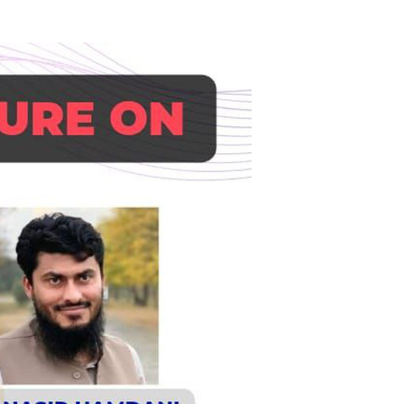
Студенттик башкаруу
Демилгелер
Кызыкчылыктар клубу
Гранттар жана
стипендиялар жөнүндө
ен
маалыматтар
ЖАҢЫЛЫКТАР
КОНТАКТНАЯ
ИНФОРМАЦИЯ
лүк
АРХИВ