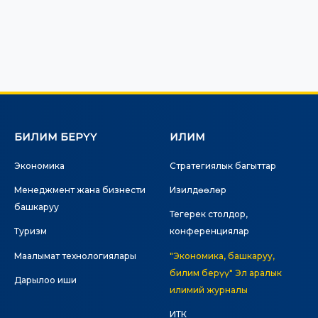
БИЛИМ БЕРҮҮ
ИЛИМ
Экономика
Стратегиялык багыттар
Менеджмент жана бизнести
Изилдөөлөр
башкаруу
Тегерек столдор,
Туризм
конференциялар
Маалымат технологиялары
"Экономика, башкаруу,
билим берүү" Эл аралык
Дарылоо иши
илимий журналы
ИТК