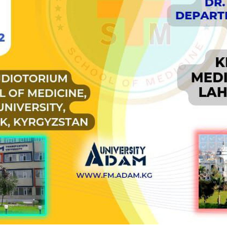
айн конференциялар
а вебинарлар