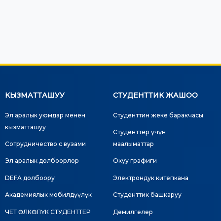
КЫЗМАТТАШУУ
СТУДЕНТТИК ЖАШОО
Эл аралык уюмдар менен
Студенттин жеке баракчасы
кызматташуу
Студенттер үчүн
Сотрудничество с вузами
маалыматтар
Эл аралык долбоорлор
Окуу графиги
DEFA долбоору
Электрондук китепкана
Академиялык мобилдүүлүк
Студенттик башкаруу
ЧЕТ ӨЛКӨЛҮК СТУДЕНТТЕР
Демилгелер