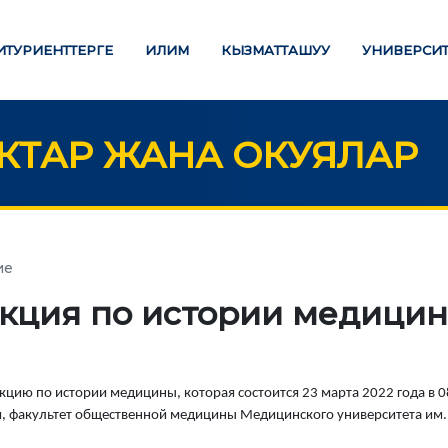
ИТУРИЕНТТЕРГЕ
ИЛИМ
КЫЗМАТТАШУУ
УНИВЕРСИТ
ТАР ЖАНА ОКУЯЛАР
ЛИМ БЕРҮҮ
ИЛИМ
ие
Стратегиялык багыттар
ТӨЛӨӨ БАРАКЧАСЫ
екция по истории медици
Изилдөөлөр
М ДЕҢГЭЭЛИҢИЗ
"Экономика, башкаруу,
билим берүү" Эл аралык
кцию по истории медицины, которая состоится 23 марта 2022 года в 0
алавр
илимий журналы
и, факультет общественной медицины Медицинского университета им.
истратура