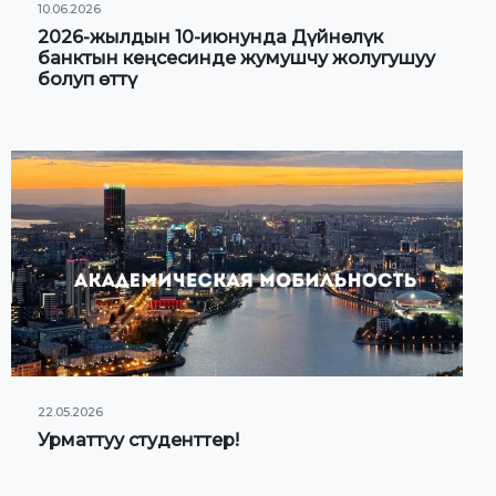
10.06.2026
2026-жылдын 10-июнунда Дүйнөлүк
банктын кеңсесинде жумушчу жолугушуу
болуп өттү
22.05.2026
Урматтуу студенттер!