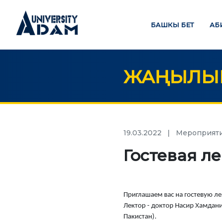
БАШКЫ БЕТ
АБ
ЖАҢЫЛЫК
Русский
Кыргызча
English
БАШКЫ БЕТ
БИ
19.03.2022
|
Мероприят
credit_card
Гостевая л
АБИТУРИЕНТТЕРГЕ
БИЛИ
Абитуриенттерди онлайн
режиминде каттоо
Приглашаем вас на гостевую ле
Бак
Лектор - доктор Насир Хамдан
Маг
Пакистан).