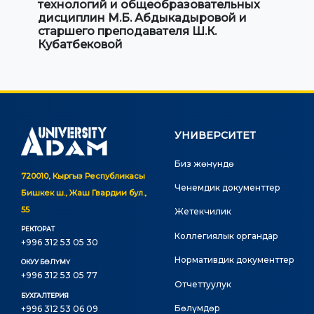
технологий и общеобразовательных
дисциплин М.Б. Абдыкадыровой и
старшего преподавателя Ш.К.
Кубатбековой
УНИВЕРСИТЕТ
Биз жөнүндө
720010, Кыргыз Республикасы
Ченемдик документтер
Бишкек ш., Жаш Гвардии бул.,
55
Жетекчилик
РЕКТОРАТ
Коллегиялык органдар
+996 312 53 05 30
Нормативдик документтер
ОКУУ БӨЛҮМҮ
+996 312 53 05 77
Отчеттуулук
БУХГАЛТЕРИЯ
Бөлүмдөр
+996 312 53 06 09