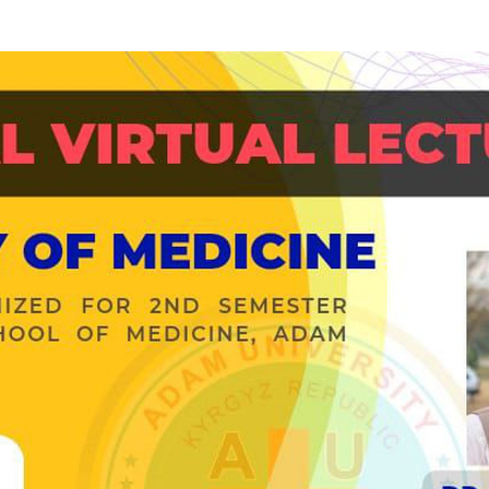
Басылмалар
стик
Электрондук китепкана
УУ БАГЫТЫ
номика
КЫЗМАТТАШУУ
еджмент жана
Эл аралык уюмдар мен
нести башкаруу
кызматташуу
изм
ЖОЖдор менен
кызматташуу
ылоо иши
Эл аралык долбоорлор
лымат технологиялары
Академиялык мобилдүү
ТРОНДУК БИЛИМ БЕРҮҮ
к билим берүү
Студенттердин
урстары
мобилдүүлүгү