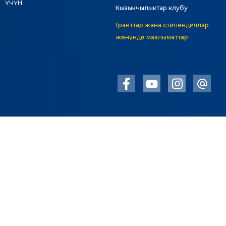
ҮЧҮН
Кызыкчылыктар клубу
Гранттар жана стипендиялар
жөнүндө маалыматтар