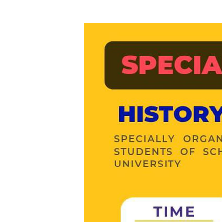
УНИВЕРСИТЕТ
Ади
Биз жөнүндө
ОКУТ
Ректордун кайрылуусу
Эко
Ченемдик документтер
Мен
биз
Жетекчилик
Тур
Коллегиялык органдар
Дар
Бөлүмдөр
Маа
Нормативдик документтер
Сунуштар жана арыздар
ЭЛЕК
Коррупцияга Жок!
Ачы
рес