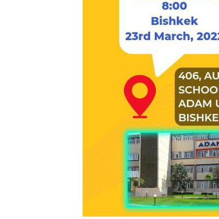
Онл
жан