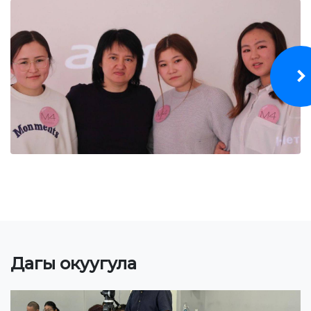
Онлайн конференциялар жана вебинарлар
ИЛИМ
Стратегиялык багыттар
Изилдөөлөр
"Экономика, башкаруу, билим берүү" Эл аралык
илимий журналы
Басылмалар
Электрондук китепкана
КЫЗМАТТАШУУ
Дагы окуугула
Эл аралык уюмдар менен кызматташуу
ЖОЖдор менен кызматташуу