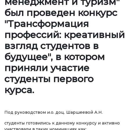
менеджмент и туризм"
Ченемдик документтер
был проведен конкурс
Жетекчилик
"Трансформация
Коллегиялык органдар
профессий: креативный
Бөлүмдөр
взгляд студентов в
Нормативдик документтер
будущее", в котором
Сунуштар жана арыздар
приняли участие
Коррупцияга Жок!
студенты первого
курса.
БИЛИМ БЕРҮҮ
ТӨЛӨӨ БАРАКЧАСЫ
credit_card
Под руководством и.о. доц. Шаршеевой А.Н.
студенты готовились к данному конкурсу и активно
БИЛИМ ДЕҢГЭЭЛИҢИЗ
участвовали в таких номинациях как: