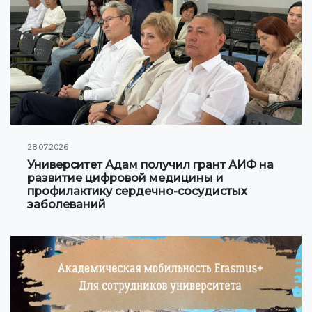
Эл аралык долбоорлор
Академиялык мобилдүүлүк
Студенттердин мобилдүүлүгү
СТУДЕНТТИК ЖАШОО
28.07.2026
Студенттин жеке баракчасы
Университет Адам получил грант АИФ на
развитие цифровой медицины и
Студенттер үчүн маалыматтар
профилактику сердечно-сосудистых
заболеваний
Окуу графиги
Студенттик башкаруу
Демилгелер
Кызыкчылыктар клубу