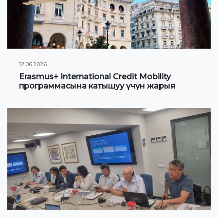
Гранттар жана стипендиялар жөнүндө
маалыматтар
ЖАҢЫЛЫКТАР
12.06.2026
Erasmus+ International Credit Mobility
КОНТАКТНАЯ ИНФОРМАЦИЯ
программасына катышуу үчүн жарыя
АРХИВ