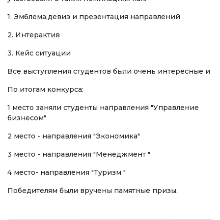
Бакалавр
1. Эмблема,девиз и презентация направлений
Магистратура
2. Интерактив
Адистик
3. Кейс ситуации
Все выступления студентов были очень интересные и
ОКУТУУ БАГЫТЫ
Экономика
По итогам конкурса:
1 место заняли студенты направления "Управление
Менеджмент жана бизнести башкаруу
бизнесом"
Туризм
2 место - направления "Экономика"
Дарылоо иши
3 место - направления "Менеджмент "
Маалымат технологиялары
4 место- направления "Туризм "
Победителям были вручены памятные призы.
ЭЛЕКТРОНДУК БИЛИМ БЕРҮҮ
Ачык билим берүү ресурстары