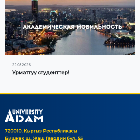
22.05.2026
Урматтуу студенттер!
720010, Кыргыз Республикасы
Бишкек ш., Жаш Гвардии бул., 55