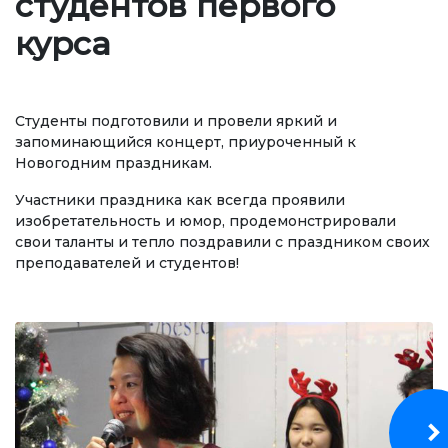
студентов первого
Регламентирующие документы
курса
Руководство
Коллегиальные органы
Студенты подготовили и провели яркий и
Подразделения
запоминающийся концерт, приуроченный к
Новогодним праздникам.
Нормативные документы
Участники праздника как всегда проявили
Предложения и жалобы
изобретательность и юмор, продемонстрировали
свои таланты и тепло поздравили с праздником своих
Нет Коррупции!
преподавателей и студентов!
ОБРАЗОВАНИЕ
СТРАНИЦА ОПЛАТЫ
credit_card
УРОВНИ ОБРАЗОВАНИЯ