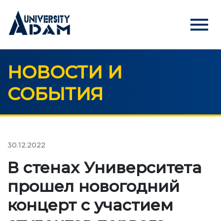
menu
НОВОСТИ И
Русский
Кыргызча
English
СОБЫТИЯ
ГЛАВНАЯ
АБИТУРИЕНТАМ
Онлайн регистрация абитуриентов
30.12.2022
В стенах Университета
УНИВЕРСИТЕТ
прошел новогодний
О нас
концерт с участием
Обращение ректора