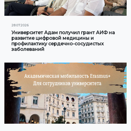
Онлайн конференции и вебинары
НАУКА
28.07.2026
Университет Адам получил грант АИФ на
Стратегические направления
развитие цифровой медицины и
профилактику сердечно-сосудистых
Исследования
заболеваний
Международный научный журнал "Экономика,
управление, образование"
Публикации
Электронная библиотека
СОТРУДНИЧЕСТВО
Сотрудничество с международными
организациями