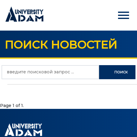
menu
ПОИСК НОВОСТЕЙ
Русский
Кыргызча
English
ГЛАВНАЯ
ПОИСК
АБИТУРИЕНТАМ
Онлайн регистрация абитуриентов
УНИВЕРСИТЕТ
Page 1 of 1.
О нас
Обращение ректора