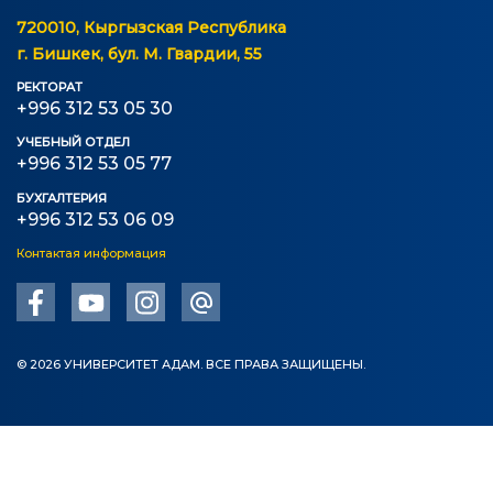
Регламентирующие документы
720010, Кыргызская Республика
г. Бишкек, бул. М. Гвардии, 55
Руководство
РЕКТОРАТ
Коллегиальные органы
+996 312 53 05 30
УЧЕБНЫЙ ОТДЕЛ
Подразделения
+996 312 53 05 77
Нормативные документы
БУХГАЛТЕРИЯ
+996 312 53 06 09
Предложения и жалобы
Контактая информация
Нет Коррупции!
ОБРАЗОВАНИЕ
© 2026 УНИВЕРСИТЕТ АДАМ. ВСЕ ПРАВА ЗАЩИЩЕНЫ.
СТРАНИЦА ОПЛАТЫ
credit_card
УРОВНИ ОБРАЗОВАНИЯ