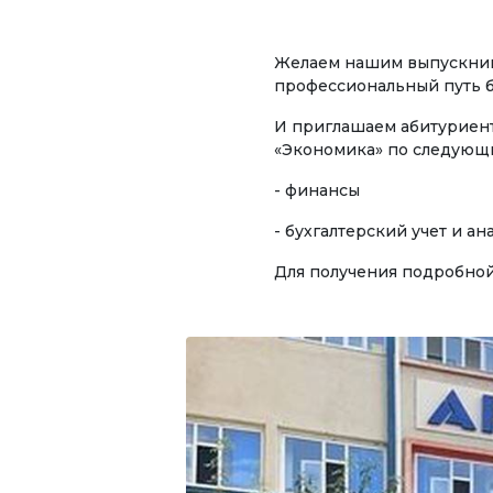
УНИВЕРСИТЕТ
Спе
Желаем нашим выпускникам
О нас
профессиональный путь б
НАПР
Обращение ректора
И приглашаем абитуриент
Эко
«Экономика» по следующ
Регламентирующие
Мен
документы
- финансы
биз
- бухгалтерский учет и ана
Руководство
Тур
Для получения подробной
Коллегиальные органы
Леч
Подразделения
Инф
тех
Нормативные документы
Предложения и жалобы
ЭЛЕК
Нет Коррупции!
Отк
рес