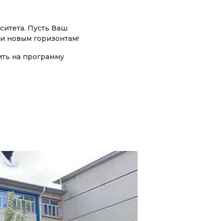
Инициативы
ситета. Пусть Ваш
Клуб по интересам
а
и новым горизонтам!
Информация по грантам и
ить на программу
стипендиям
НОВОСТИ
КОНТАКТНАЯ
ми
ИНФОРМАЦИЯ
ты
АРХИВ