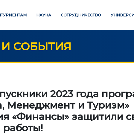
ИТУРИЕНТАМ
НАУКА
СОТРУДНИЧЕСТВО
УНИВЕРСИ
 И СОБЫТИЯ
РАЗОВАНИЕ
НАУКА
Стратегические
СТРАНИЦА ОПЛАТЫ
пускники 2023 года прог
направления
, Менеджмент и Туризм»
Исследования
НИ ОБРАЗОВАНИЯ
ия «Финансы» защитили с
Международный научн
алавриат
журнал "Экономика,
 работы!
истратура
управление, образован