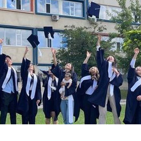
айн конференции и
инары