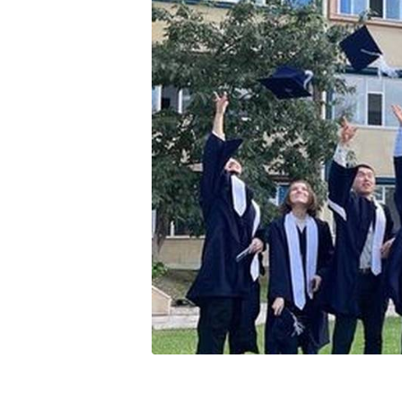
Онл
веб