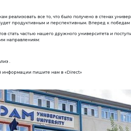
циалитет
Публикации
 реализовать все то, что было получено в стенах универ
Электронная библиотек
удет продуктивным и перспективным. Вперед к победам 
АВЛЕНИЯ ПОДГОТОВКИ
ов стать частью нашего дружного университета и поступ
номика
им направлениям:
СОТРУДНИЧЕСТВО
еджмент и управление
несом
Сотрудничество с
лиз .
международными
изм
организациями
 информации пишите нам в «Direct»
ебное дело
Сотрудничество с Вуза
ормационные
Международные проек
нологии
Академическая
ТРОННОЕ ОБРАЗОВАНИЕ
мобильность
рытые образовательные
урсы
Мобильность студентов