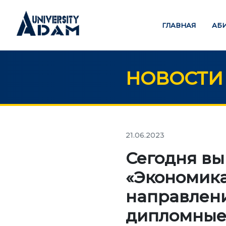
ГЛАВНАЯ
АБ
НОВОСТИ
Русский
Кыргызча
English
ГЛАВНАЯ
ОБ
21.06.2023
credit_card
Сегодня вы
АБИТУРИЕНТАМ
«Экономика
УРОВ
Онлайн регистрация
направлен
абитуриентов
Бак
дипломные
Маг