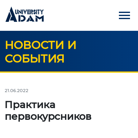
menu
НОВОСТИ И
Русский
Кыргызча
English
СОБЫТИЯ
ГЛАВНАЯ
АБИТУРИЕНТАМ
Онлайн регистрация абитуриентов
21.06.2022
Практика
УНИВЕРСИТЕТ
первокурсников
О нас
Обращение ректора