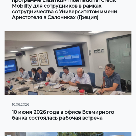
программе Erasmus+ International Credit
Mobility для сотрудников в рамках
Сотрудничество с Вузами
сотрудничества с Университетом имени
Аристотеля в Салониках (Греция)
Международные проекты
Академическая мобильность
Мобильность студентов
СТУДЕНЧЕСКАЯ ЖИЗНЬ
Личный кабинет студента
Информация для студентов
Учебное расписание
10.06.2026
10 июня 2026 года в офисе Всемирного
Студенческое правительство
банка состоялась рабочая встреча
Инициативы