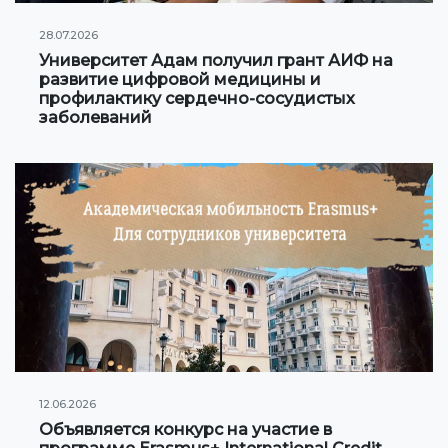
Онлайн конференции и вебинары
28.07.2026
Университет Адам получил грант АИФ на
развитие цифровой медицины и
НАУКА
профилактику сердечно-сосудистых
заболеваний
Стратегические направления
Исследования
Международный научный журнал "Экономика,
управление, образование"
Публикации
Электронная библиотека
СОТРУДНИЧЕСТВО
12.06.2026
Сотрудничество с международными
Объявляется конкурс на участие в
организациями