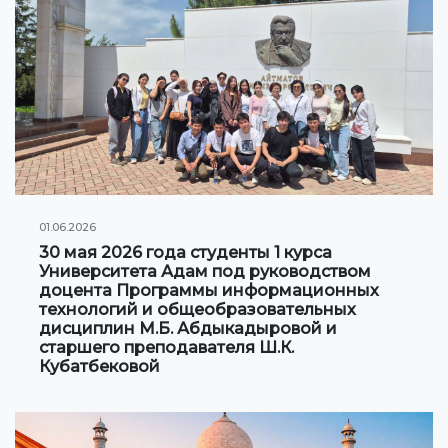
Клуб по интересам
Информация по грантам и стипендиям
НОВОСТИ
КОНТАКТНАЯ ИНФОРМАЦИЯ
АРХИВ
01.06.2026
30 мая 2026 года студенты 1 курса
Университета Адам под руководством
доцента Программы информационных
технологий и общеобразовательных
дисциплин М.Б. Абдыкадыровой и
старшего преподавателя Ш.К.
Кубатбековой