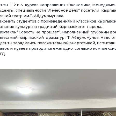
денты 1, 2 и 3 курсов направления «Экономика, Менеджме
циалитет
Публикации
студенты специальности “Лечебное дело” посетили Кырг
ский театр им.Т. Абдумомунова.
Электронная библиотек
комить студентов с произведениями классиков кыргызск
АВЛЕНИЯ ПОДГОТОВКИ
 знание культуры и традиций кыргызского народа.
номика
такль “Совесть не прощает”, наполненный глубоким дра
звестный кыргызский драматург Т. Абдумомунов. Надо о
СОТРУДНИЧЕСТВО
еджмент и управление
студенты зарядились положительной энергетикой, испытал
несом
авок и музеев проводится ежегодно, согласно комплексн
Сотрудничество с
ГД.
международными
изм
организациями
ебное дело
Сотрудничество с Вуза
ормационные
Международные проек
нологии
Академическая
ТРОННОЕ ОБРАЗОВАНИЕ
мобильность
рытые образовательные
урсы
Мобильность студентов