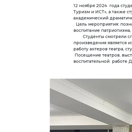
12 ноября 2024 года сту
УНИВЕРСИТЕТ
Спе
Туризм и ИСТ», а также 
академический драматиче
О нас
Цель мероприятия: позна
НАПР
воспитание патриотизма,
Обращение ректора
Эко
Студенты смотрели спек
произведения является и
Регламентирующие
Мен
работу актеров театра, 
документы
биз
Посещение театров, выст
воспитательной работе Д
Руководство
Тур
Коллегиальные органы
Леч
Подразделения
Инф
тех
Нормативные документы
Предложения и жалобы
ЭЛЕК
Нет Коррупции!
Отк
рес