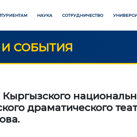
ИТУРИЕНТАМ
НАУКА
СОТРУДНИЧЕСТВО
УНИВЕРСИ
 И СОБЫТИЯ
РАЗОВАНИЕ
НАУКА
Стратегические
СТРАНИЦА ОПЛАТЫ
 Кыргызского национальн
направления
кого драматического теат
Исследования
НИ ОБРАЗОВАНИЯ
ова.
Международный научн
алавриат
журнал "Экономика,
истратура
управление, образован