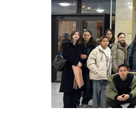
Онл
веб