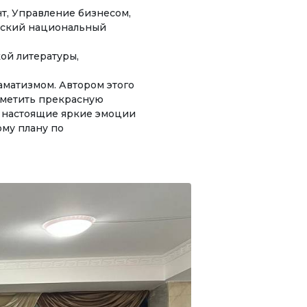
нт, Управление бизнесом,
Инициативы
ызский национальный
Клуб по интересам
а
ой литературы,
Информация по грантам и
матизмом. Автором этого
стипендиям
тметить прекрасную
и настоящие яркие эмоции
ому плану по
НОВОСТИ
КОНТАКТНАЯ
ми
ИНФОРМАЦИЯ
ты
АРХИВ