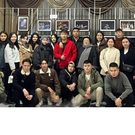
айн конференции и
инары