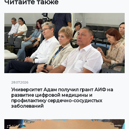
Читайте также
Сотрудничество с Вузами
Международные проекты
Академическая мобильность
Мобильность студентов
СТУДЕНЧЕСКАЯ ЖИЗНЬ
Личный кабинет студента
28.07.2026
Информация для студентов
Университет Адам получил грант АИФ на
развитие цифровой медицины и
Учебное расписание
профилактику сердечно-сосудистых
заболеваний
Студенческое правительство
Инициативы