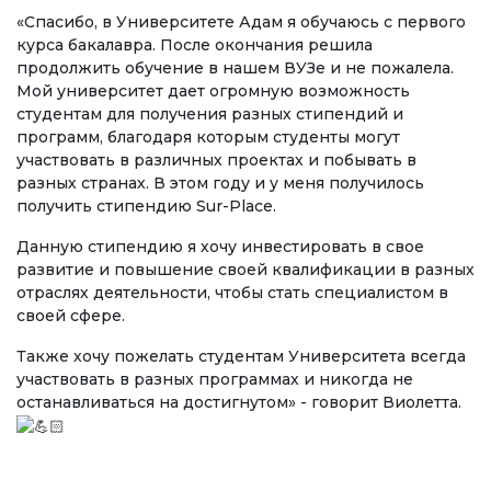
Бакалавриат
«Спасибо, в Университете Адам я обучаюсь с первого
курса бакалавра. После окончания решила
Магистратура
продолжить обучение в нашем ВУЗе и не пожалела.
Мой университет дает огромную возможность
Специалитет
студентам для получения разных стипендий и
программ, благодаря которым студенты могут
участвовать в различных проектах и побывать в
НАПРАВЛЕНИЯ ПОДГОТОВКИ
разных странах. В этом году и у меня получилось
Экономика
получить стипендию Sur-Place.
Менеджмент и управление бизнесом
Данную стипендию я хочу инвестировать в свое
развитие и повышение своей квалификации в разных
Туризм
отраслях деятельности, чтобы стать специалистом в
своей сфере.
Лечебное дело
Также хочу пожелать студентам Университета всегда
Информационные технологии
участвовать в разных программах и никогда не
останавливаться на достигнутом» - говорит Виолетта.
ЭЛЕКТРОННОЕ ОБРАЗОВАНИЕ
⠀
Открытые образовательные ресурсы