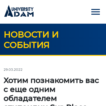
menu
НОВОСТИ И
Русский
Кыргызча
English
СОБЫТИЯ
ГЛАВНАЯ
АБИТУРИЕНТАМ
Онлайн регистрация абитуриентов
29.03.2022
Хотим познакомить вас
УНИВЕРСИТЕТ
с еще одним
О нас
обладателем
Обращение ректора