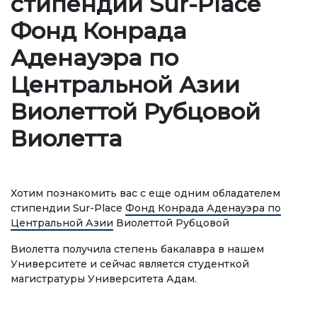
стипендии Sur-Place
Регламентирующие документы
Фонд Конрада
Руководство
Аденауэра по
Коллегиальные органы
Центральной Азии
Подразделения
Виолеттой Рубцовой
Нормативные документы
Виолетта
Предложения и жалобы
Нет Коррупции!
Хотим познакомить вас с еще одним обладателем
стипендии Sur-Place
Фонд Конрада Аденауэра по
ОБРАЗОВАНИЕ
Центральной Азии
Виолеттой Рубцовой
Виолетта получила степень бакалавра в нашем
СТРАНИЦА ОПЛАТЫ
credit_card
Университете и сейчас является студенткой
магистратуры Университета Адам.
УРОВНИ ОБРАЗОВАНИЯ
⠀