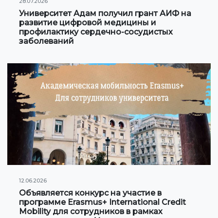
28.07.2026
Сотрудничество с Вузами
Университет Адам получил грант АИФ на
развитие цифровой медицины и
Международные проекты
профилактику сердечно-сосудистых
заболеваний
Академическая мобильность
Мобильность студентов
СТУДЕНЧЕСКАЯ ЖИЗНЬ
Личный кабинет студента
Информация для студентов
Учебное расписание
12.06.2026
Студенческое правительство
Объявляется конкурс на участие в
программе Erasmus+ International Credit
Инициативы
Mobility для сотрудников в рамках