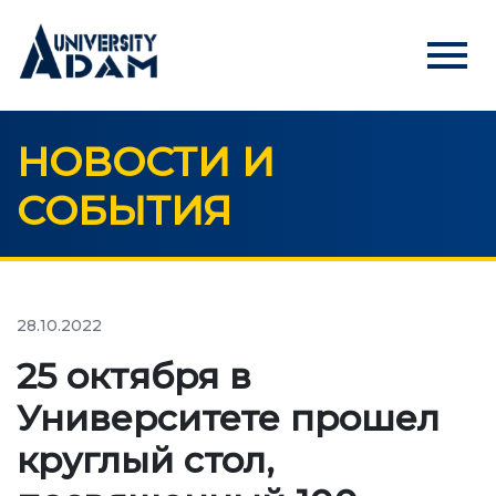
menu
НОВОСТИ И
Русский
Кыргызча
English
СОБЫТИЯ
ГЛАВНАЯ
АБИТУРИЕНТАМ
Онлайн регистрация абитуриентов
28.10.2022
25 октября в
УНИВЕРСИТЕТ
Университете прошел
О нас
круглый стол,
Обращение ректора