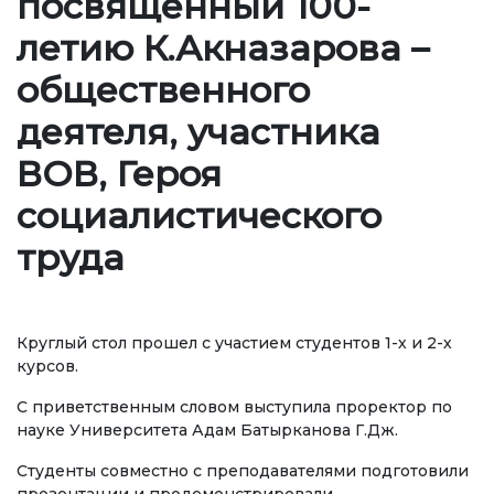
посвященный 100-
Регламентирующие документы
летию К.Акназарова –
Руководство
общественного
Коллегиальные органы
деятеля, участника
Подразделения
ВОВ, Героя
Нормативные документы
социалистического
Предложения и жалобы
труда
Нет Коррупции!
ОБРАЗОВАНИЕ
Круглый стол прошел с участием студентов 1-х и 2-х
курсов.
СТРАНИЦА ОПЛАТЫ
credit_card
С приветственным словом выступила проректор по
науке Университета Адам Батырканова Г.Дж.
УРОВНИ ОБРАЗОВАНИЯ
Студенты совместно с преподавателями подготовили