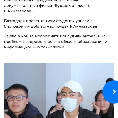
презентации и продемонстрировали
Бакалавриат
документальный фильм “Өмүрдөгү ак жол” о
К.Акназарове.
Магистратура
Благодаря презентациям студенты узнали о
Специалитет
биографии и доблестных трудах К.Акназарова.
Также в конце мероприятия обсудили актуальные
НАПРАВЛЕНИЯ ПОДГОТОВКИ
проблемы современности в области образования и
информационных технологий.
Экономика
Менеджмент и управление бизнесом
Туризм
Лечебное дело
Информационные технологии
ЭЛЕКТРОННОЕ ОБРАЗОВАНИЕ
Открытые образовательные ресурсы