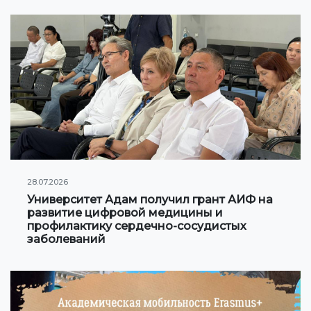
Онлайн конференции и вебинары
НАУКА
Стратегические направления
Исследования
Международный научный журнал "Экономика,
управление, образование"
28.07.2026
Публикации
Университет Адам получил грант АИФ на
развитие цифровой медицины и
Электронная библиотека
профилактику сердечно-сосудистых
заболеваний
СОТРУДНИЧЕСТВО
Сотрудничество с международными
организациями