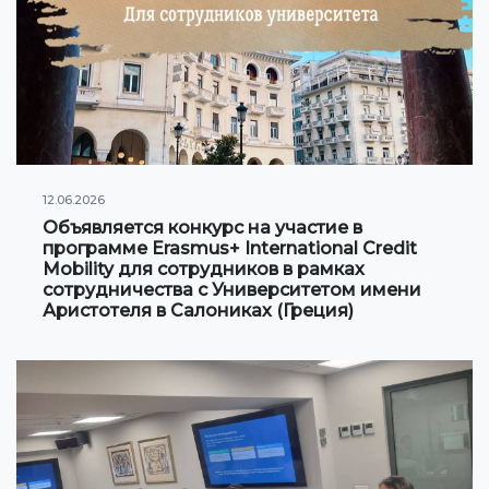
Сотрудничество с Вузами
Международные проекты
Академическая мобильность
Мобильность студентов
12.06.2026
Объявляется конкурс на участие в
СТУДЕНЧЕСКАЯ ЖИЗНЬ
программе Erasmus+ International Credit
Mobility для сотрудников в рамках
Личный кабинет студента
сотрудничества с Университетом имени
Аристотеля в Салониках (Греция)
Информация для студентов
Учебное расписание
Студенческое правительство
Инициативы