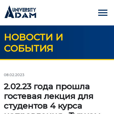
menu
НОВОСТИ И
Русский
Кыргызча
English
СОБЫТИЯ
ГЛАВНАЯ
АБИТУРИЕНТАМ
Онлайн регистрация абитуриентов
08.02.2023
2.02.23 года прошла
УНИВЕРСИТЕТ
гостевая лекция для
О нас
студентов 4 курса
Обращение ректора