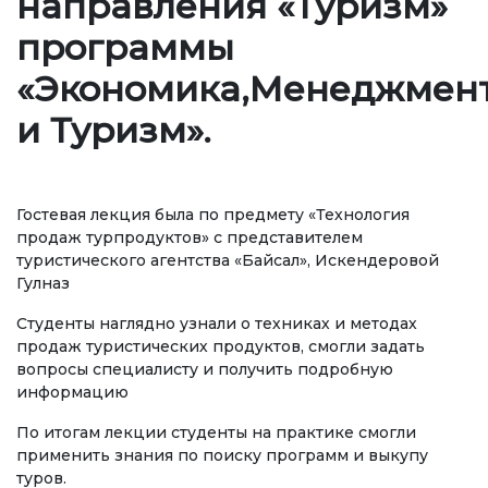
направления «Туризм»
Регламентирующие документы
программы
Руководство
«Экономика,Менеджмен
Коллегиальные органы
и Туризм».
Подразделения
Нормативные документы
Гостевая лекция была по предмету «Технология
Предложения и жалобы
продаж турпродуктов» с представителем
туристического агентства «Байсал», Искендеровой
Нет Коррупции!
Гулназ
Студенты наглядно узнали о техниках и методах
ОБРАЗОВАНИЕ
продаж туристических продуктов, смогли задать
вопросы специалисту и получить подробную
информацию
СТРАНИЦА ОПЛАТЫ
credit_card
По итогам лекции студенты на практике смогли
применить знания по поиску программ и выкупу
УРОВНИ ОБРАЗОВАНИЯ
туров.